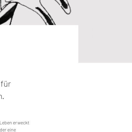
 für
n.
 Leben erweckt 
der eine 