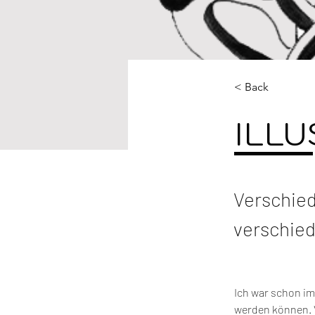
< Back
ILL
Verschied
verschie
Ich war schon im
werden können. V